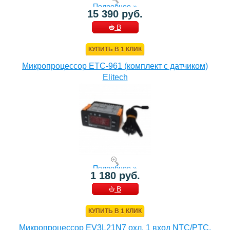
Подробнее »
15 390 руб.
В
КОРЗИНУ
КУПИТЬ В 1 КЛИК
Микропроцессор ETC-961 (комплект c датчиком)
Elitech
Подробнее »
1 180 руб.
В
КОРЗИНУ
КУПИТЬ В 1 КЛИК
Микропроцессор EV3L21N7 охл. 1 вход NTC/PTC,