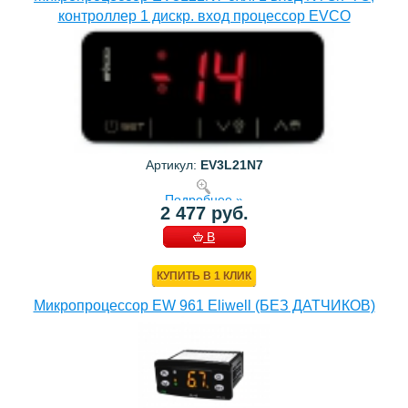
контроллер 1 дискр. вход процессор EVCO
Артикул:
EV3L21N7
Подробнее »
2 477 руб.
В
КОРЗИНУ
КУПИТЬ В 1 КЛИК
Микропроцессор EW 961 Eliwell (БЕЗ ДАТЧИКОВ)