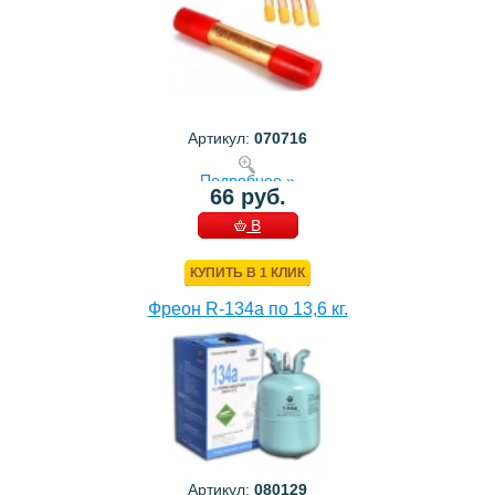
Артикул:
070716
Подробнее »
66 руб.
В
КОРЗИНУ
КУПИТЬ В 1 КЛИК
Фреон R-134a по 13,6 кг.
Артикул:
080129