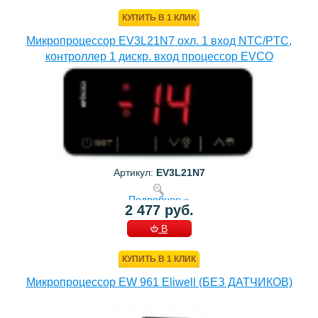
КОРЗИНУ
КУПИТЬ В 1 КЛИК
Микропроцессор EV3L21N7 охл. 1 вход NTC/PTC,
контроллер 1 дискр. вход процессор EVCO
Артикул:
EV3L21N7
Подробнее »
2 477 руб.
В
КОРЗИНУ
КУПИТЬ В 1 КЛИК
Микропроцессор EW 961 Eliwell (БЕЗ ДАТЧИКОВ)