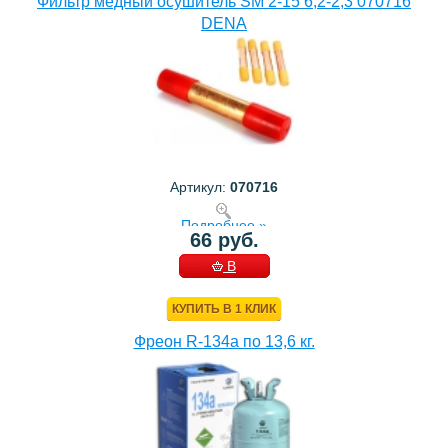
Фильтр медный осушитель SM 2-15 6,2-2,3 070716
DENA
Артикул:
070716
Подробнее »
66 руб.
В
КОРЗИНУ
КУПИТЬ В 1 КЛИК
Фреон R-134a по 13,6 кг.