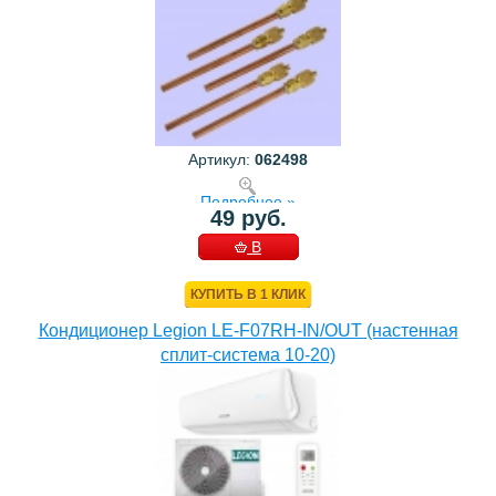
Артикул:
062498
Подробнее »
49 руб.
В
КОРЗИНУ
КУПИТЬ В 1 КЛИК
Кондиционер Legion LE-F07RH-IN/OUT (настенная
сплит-система 10-20)