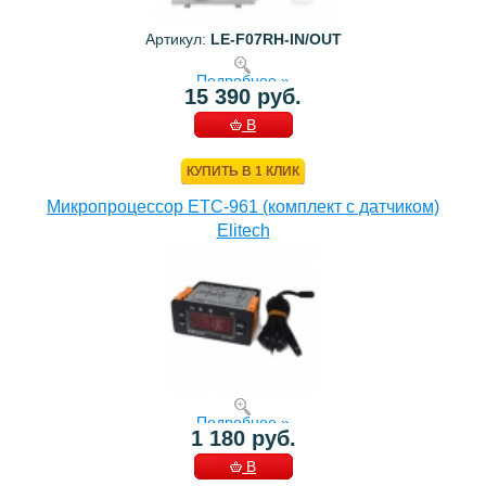
Артикул:
LE-F07RH-IN/OUT
Подробнее »
15 390 руб.
В
КОРЗИНУ
КУПИТЬ В 1 КЛИК
Микропроцессор ETC-961 (комплект c датчиком)
Elitech
Подробнее »
1 180 руб.
В