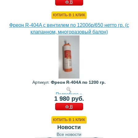
В
КОРЗИНУ
КУПИТЬ В 1 КЛИК
Фреон R-404A с вентилем по 1200бр/650 нетто гр. (с
клапанном, многоразовый балон)
Артикул:
Фреон R-404A по 1200 гр.
Подробнее »
1 980 руб.
В
КОРЗИНУ
КУПИТЬ В 1 КЛИК
Новости
Все новости