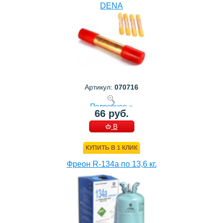
DENA
Артикул:
070716
Подробнее »
66 руб.
В
КОРЗИНУ
КУПИТЬ В 1 КЛИК
Фреон R-134a по 13,6 кг.