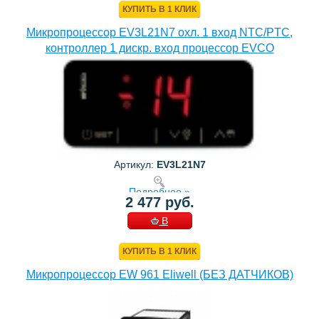
КУПИТЬ В 1 КЛИК
Микропроцессор EV3L21N7 охл. 1 вход NTC/PTC,
контроллер 1 дискр. вход процессор EVCO
Артикул:
EV3L21N7
Подробнее »
2 477 руб.
В
КОРЗИНУ
КУПИТЬ В 1 КЛИК
Микропроцессор EW 961 Eliwell (БЕЗ ДАТЧИКОВ)