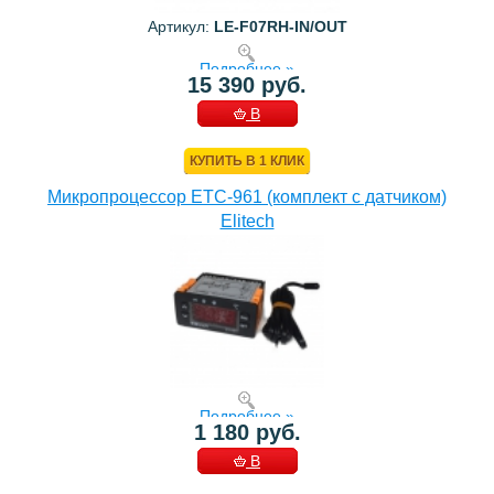
Артикул:
LE-F07RH-IN/OUT
Подробнее »
15 390 руб.
В
КОРЗИНУ
КУПИТЬ В 1 КЛИК
Микропроцессор ETC-961 (комплект c датчиком)
Elitech
Подробнее »
1 180 руб.
В
КОРЗИНУ