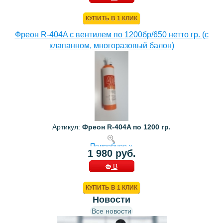
КОРЗИНУ
КУПИТЬ В 1 КЛИК
Фреон R-404A с вентилем по 1200бр/650 нетто гр. (с
клапанном, многоразовый балон)
Артикул:
Фреон R-404A по 1200 гр.
Подробнее »
1 980 руб.
В
КОРЗИНУ
КУПИТЬ В 1 КЛИК
Новости
Все новости