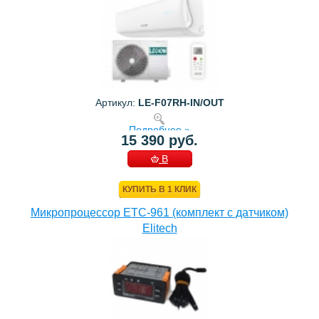
Артикул:
LE-F07RH-IN/OUT
Подробнее »
15 390 руб.
В
КОРЗИНУ
КУПИТЬ В 1 КЛИК
Микропроцессор ETC-961 (комплект c датчиком)
Elitech