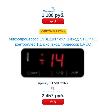
Подробнее »
1 180 руб.
В
КОРЗИНУ
КУПИТЬ В 1 КЛИК
Микропроцессор EV3L21N7 охл. 1 вход NTC/PTC,
контроллер 1 дискр. вход процессор EVCO
Артикул:
EV3L21N7
Подробнее »
2 457 руб.
В