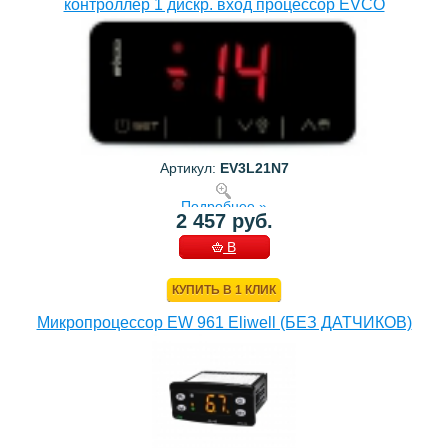
контроллер 1 дискр. вход процессор EVCO
Артикул:
EV3L21N7
Подробнее »
2 457 руб.
В
КОРЗИНУ
КУПИТЬ В 1 КЛИК
Микропроцессор EW 961 Eliwell (БЕЗ ДАТЧИКОВ)