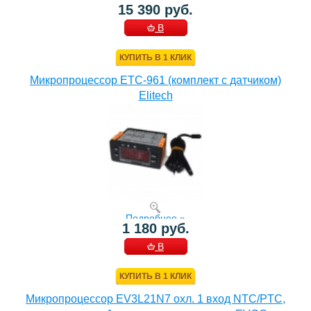
15 390 руб.
В
КОРЗИНУ
КУПИТЬ В 1 КЛИК
Микропроцессор ETC-961 (комплект c датчиком)
Elitech
Подробнее »
1 180 руб.
В
КОРЗИНУ
КУПИТЬ В 1 КЛИК
Микропроцессор EV3L21N7 охл. 1 вход NTC/PTC,