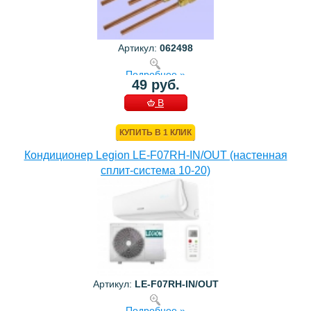
Артикул:
062498
Подробнее »
49 руб.
В
КОРЗИНУ
КУПИТЬ В 1 КЛИК
Кондиционер Legion LE-F07RH-IN/OUT (настенная
сплит-система 10-20)
Артикул:
LE-F07RH-IN/OUT
Подробнее »