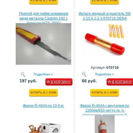
КУПИТЬ В 1 КЛИК
КУПИТЬ В 1 КЛИК
Припой для пайки алюминия
Фильтр медный осушитель SM
меди металла Castolin 192 с
2-15 6,2-2,3 070716 DENA
флюсом (HTS-2000)
Артикул:
070716
Подробнее »
Подробнее »
197 руб.
66 руб.
В КОРЗИНУ
В КОРЗИНУ
КУПИТЬ В 1 КЛИК
КУПИТЬ В 1 КЛИК
Фреон R-404A по 10,9 кг.
Фреон R-404A с вентилем по
1200бр/650 нетто гр. (с
клапанном, многоразовый
балон)