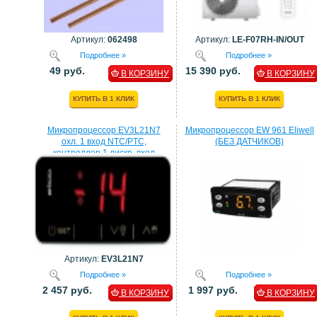
Артикул:
062498
Артикул:
LE-F07RH-IN/OUT
Подробнее »
Подробнее »
49 руб.
15 390 руб.
В КОРЗИНУ
В КОРЗИНУ
КУПИТЬ В 1 КЛИК
КУПИТЬ В 1 КЛИК
Микропроцессор EV3L21N7
Микропроцессор EW 961 Eliwell
охл. 1 вход NTC/PTC,
(БЕЗ ДАТЧИКОВ)
контроллер 1 дискр. вход
процессор EVCO
Артикул:
EV3L21N7
Подробнее »
Подробнее »
2 457 руб.
1 997 руб.
В КОРЗИНУ
В КОРЗИНУ