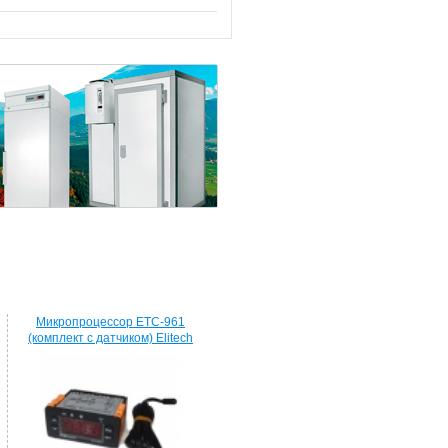
Микропроцессор ETC-961
(комплект c датчиком) Elitech