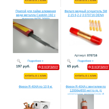
КУПИТЬ В 1 КЛИК
КУПИТЬ В 1 КЛИК
Припой для пайки алюминия
Фильтр медный осушитель SM
меди металла Castolin 192 с
2-15 6,2-2,3 070716 DENA
флюсом (HTS-2000)
Артикул:
070716
Подробнее »
Подробнее »
197 руб.
65 руб.
В КОРЗИНУ
В КОРЗИНУ
КУПИТЬ В 1 КЛИК
КУПИТЬ В 1 КЛИК
Фреон R-404A по 10,9 кг.
Фреон R-404A с вентилем по
1200бр/650 нетто гр. (с
клапанном, многоразовый
балон)