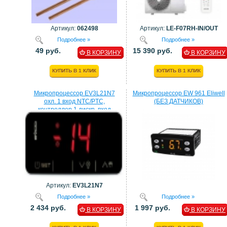
Артикул:
062498
Артикул:
LE-F07RH-IN/OUT
Подробнее »
Подробнее »
49 руб.
15 390 руб.
В КОРЗИНУ
В КОРЗИНУ
КУПИТЬ В 1 КЛИК
КУПИТЬ В 1 КЛИК
Микропроцессор EV3L21N7
Микропроцессор EW 961 Eliwell
охл. 1 вход NTC/PTC,
(БЕЗ ДАТЧИКОВ)
контроллер 1 дискр. вход
процессор EVCO
Артикул:
EV3L21N7
Подробнее »
Подробнее »
2 434 руб.
1 997 руб.
В КОРЗИНУ
В КОРЗИНУ