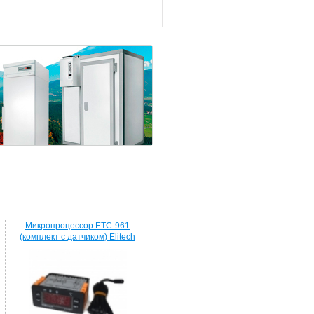
Микропроцессор ETC-961
(комплект c датчиком) Elitech