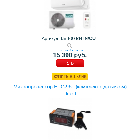
Артикул:
LE-F07RH-IN/OUT
Подробнее »
15 390 руб.
В
КОРЗИНУ
КУПИТЬ В 1 КЛИК
Микропроцессор ETC-961 (комплект c датчиком)
Elitech