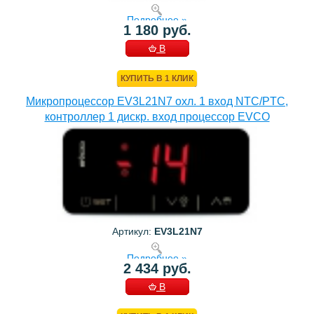
Подробнее »
1 180 руб.
В
КОРЗИНУ
КУПИТЬ В 1 КЛИК
Микропроцессор EV3L21N7 охл. 1 вход NTC/PTC,
контроллер 1 дискр. вход процессор EVCO
Артикул:
EV3L21N7
Подробнее »
2 434 руб.
В
КОРЗИНУ