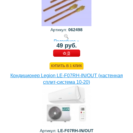
Артикул:
062498
Подробнее »
49 руб.
В
КОРЗИНУ
КУПИТЬ В 1 КЛИК
Кондиционер Legion LE-F07RH-IN/OUT (настенная
сплит-система 10-20)
Артикул:
LE-F07RH-IN/OUT