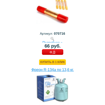
Артикул:
070716
Подробнее »
66 руб.
В
КОРЗИНУ
КУПИТЬ В 1 КЛИК
Фреон R-134a по 13,6 кг.