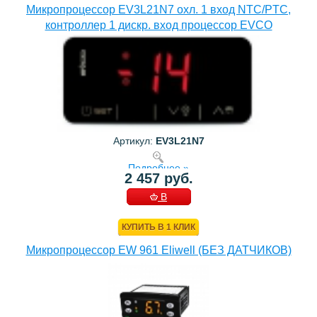
Микропроцессор EV3L21N7 охл. 1 вход NTC/PTC,
контроллер 1 дискр. вход процессор EVCO
Артикул:
EV3L21N7
Подробнее »
2 457 руб.
В
КОРЗИНУ
КУПИТЬ В 1 КЛИК
Микропроцессор EW 961 Eliwell (БЕЗ ДАТЧИКОВ)