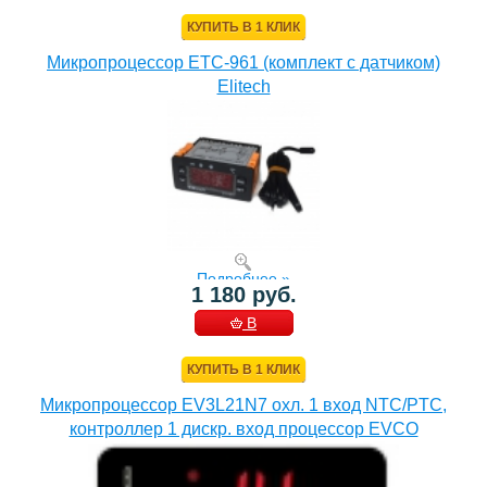
КОРЗИНУ
КУПИТЬ В 1 КЛИК
Микропроцессор ETC-961 (комплект c датчиком)
Elitech
Подробнее »
1 180 руб.
В
КОРЗИНУ
КУПИТЬ В 1 КЛИК
Микропроцессор EV3L21N7 охл. 1 вход NTC/PTC,
контроллер 1 дискр. вход процессор EVCO