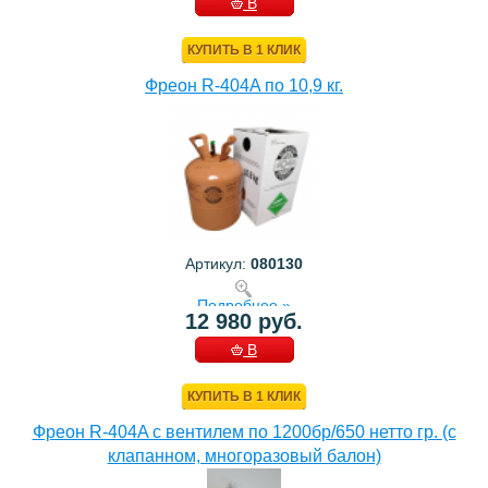
В
КОРЗИНУ
КУПИТЬ В 1 КЛИК
Фреон R-404A по 10,9 кг.
Артикул:
080130
Подробнее »
12 980 руб.
В
КОРЗИНУ
КУПИТЬ В 1 КЛИК
Фреон R-404A с вентилем по 1200бр/650 нетто гр. (с
клапанном, многоразовый балон)