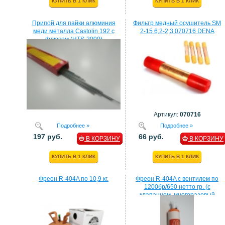
КУПИТЬ В 1 КЛИК
КУПИТЬ В 1 КЛИК
Припой для пайки алюминия
Фильтр медный осушитель SM
меди металла Castolin 192 с
2-15 6,2-2,3 070716 DENA
флюсом (HTS-2000)
Артикул:
070716
Подробнее »
Подробнее »
197 руб.
66 руб.
В КОРЗИНУ
В КОРЗИНУ
КУПИТЬ В 1 КЛИК
КУПИТЬ В 1 КЛИК
Фреон R-404A по 10,9 кг.
Фреон R-404A с вентилем по
1200бр/650 нетто гр. (с
клапанном, многоразовый
балон)