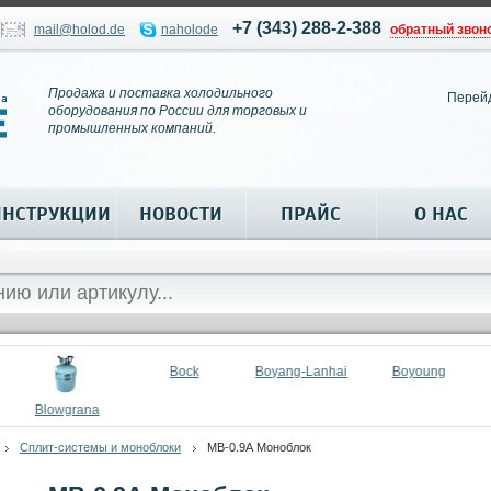
+7 (343) 288-2-388
mail@holod.de
naholode
обратный звон
Продажа и поставка холодильного
Перей
оборудования по России для торговых и
промышленных компаний.
ИНСТРУКЦИИ
НОВОСТИ
ПРАЙС
О НАС
Bock
Boyang-Lanhai
Boyoung
Blowgrana
Сплит-системы и моноблоки
МВ-0.9А Моноблок