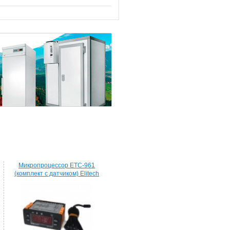
Микропроцессор ETC-961
(комплект c датчиком) Elitech