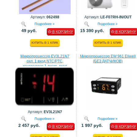
Артикул:
062498
Артикул:
LE-F07RH-IN/OUT
Подробнее »
Подробнее »
49 руб.
15 390 руб.
В КОРЗИНУ
В КОРЗИНУ
КУПИТЬ В 1 КЛИК
КУПИТЬ В 1 КЛИК
Микропроцессор EV3L21N7
Микропроцессор EW 961 Eliwell
охл. 1 вход NTC/PTC,
(БЕЗ ДАТЧИКОВ)
контроллер 1 дискр. вход
процессор EVCO
Артикул:
EV3L21N7
Подробнее »
Подробнее »
2 457 руб.
1 997 руб.
В КОРЗИНУ
В КОРЗИНУ