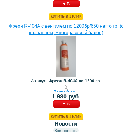
В
КОРЗИНУ
КУПИТЬ В 1 КЛИК
Фреон R-404A с вентилем по 1200бр/650 нетто гр. (с
клапанном, многоразовый балон)
Артикул:
Фреон R-404A по 1200 гр.
Подробнее »
1 980 руб.
В
КОРЗИНУ
КУПИТЬ В 1 КЛИК
Новости
Все новости