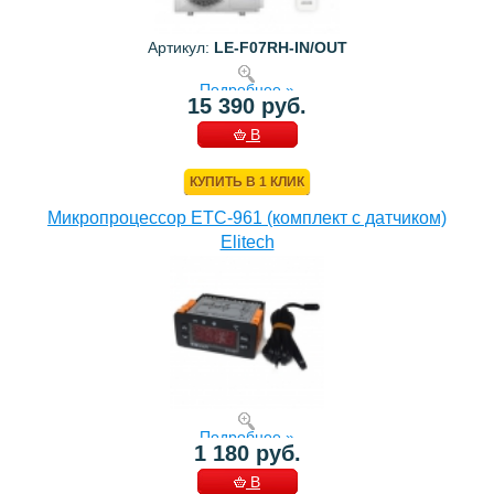
Артикул:
LE-F07RH-IN/OUT
Подробнее »
15 390 руб.
В
КОРЗИНУ
КУПИТЬ В 1 КЛИК
Микропроцессор ETC-961 (комплект c датчиком)
Elitech
Подробнее »
1 180 руб.
В