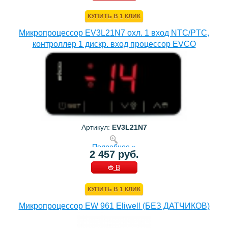
КОРЗИНУ
КУПИТЬ В 1 КЛИК
Микропроцессор EV3L21N7 охл. 1 вход NTC/PTC,
контроллер 1 дискр. вход процессор EVCO
Артикул:
EV3L21N7
Подробнее »
2 457 руб.
В
КОРЗИНУ
КУПИТЬ В 1 КЛИК
Микропроцессор EW 961 Eliwell (БЕЗ ДАТЧИКОВ)