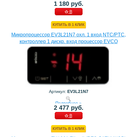
1 180 руб.
В
КОРЗИНУ
КУПИТЬ В 1 КЛИК
Микропроцессор EV3L21N7 охл. 1 вход NTC/PTC,
контроллер 1 дискр. вход процессор EVCO
Артикул:
EV3L21N7
Подробнее »
2 477 руб.
В
КОРЗИНУ
КУПИТЬ В 1 КЛИК