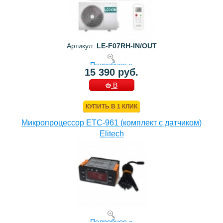
Артикул:
LE-F07RH-IN/OUT
Подробнее »
15 390 руб.
В
КОРЗИНУ
КУПИТЬ В 1 КЛИК
Микропроцессор ETC-961 (комплект c датчиком)
Elitech
Подробнее »