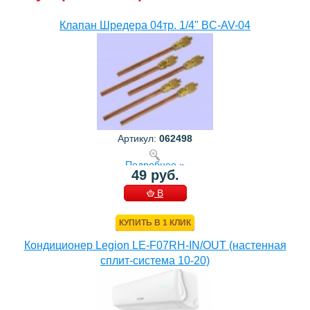
Клапан Шредера 04тр. 1/4" BC-AV-04
Артикул:
062498
Подробнее »
49 руб.
В
КОРЗИНУ
КУПИТЬ В 1 КЛИК
Кондиционер Legion LE-F07RH-IN/OUT (настенная
сплит-система 10-20)