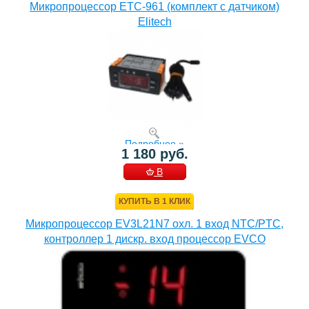
Микропроцессор ETC-961 (комплект c датчиком)
Elitech
Подробнее »
1 180 руб.
В
КОРЗИНУ
КУПИТЬ В 1 КЛИК
Микропроцессор EV3L21N7 охл. 1 вход NTC/PTC,
контроллер 1 дискр. вход процессор EVCO