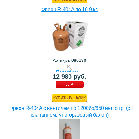
Фреон R-404A по 10,9 кг.
Артикул:
080130
Подробнее »
12 980 руб.
В
КОРЗИНУ
КУПИТЬ В 1 КЛИК
Фреон R-404A с вентилем по 1200бр/650 нетто гр. (с
клапанном, многоразовый балон)