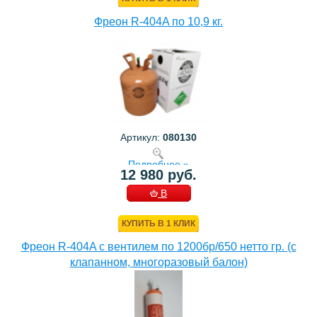
Фреон R-404A по 10,9 кг.
Артикул:
080130
Подробнее »
12 980 руб.
В
КОРЗИНУ
КУПИТЬ В 1 КЛИК
Фреон R-404A с вентилем по 1200бр/650 нетто гр. (с
клапанном, многоразовый балон)