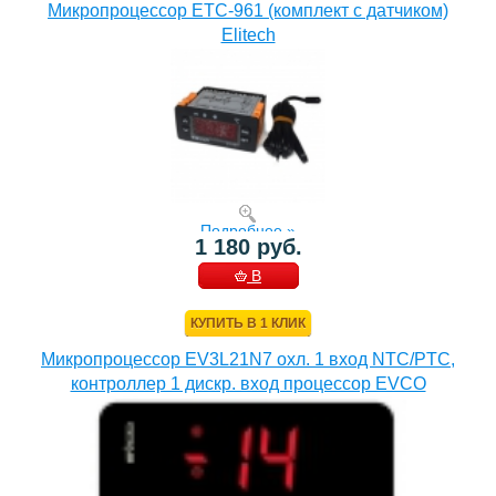
Микропроцессор ETC-961 (комплект c датчиком)
Elitech
Подробнее »
1 180 руб.
В
КОРЗИНУ
КУПИТЬ В 1 КЛИК
Микропроцессор EV3L21N7 охл. 1 вход NTC/PTC,
контроллер 1 дискр. вход процессор EVCO