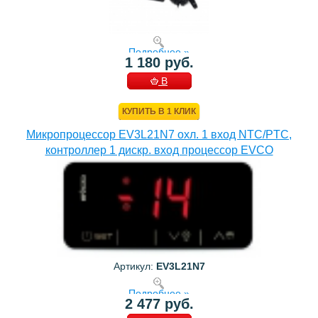
Подробнее »
1 180 руб.
В
КОРЗИНУ
КУПИТЬ В 1 КЛИК
Микропроцессор EV3L21N7 охл. 1 вход NTC/PTC,
контроллер 1 дискр. вход процессор EVCO
Артикул:
EV3L21N7
Подробнее »
2 477 руб.