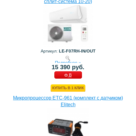
сплит-система 10-20)
Артикул:
LE-F07RH-IN/OUT
Подробнее »
15 390 руб.
В
КОРЗИНУ
КУПИТЬ В 1 КЛИК
Микропроцессор ETC-961 (комплект c датчиком)
Elitech