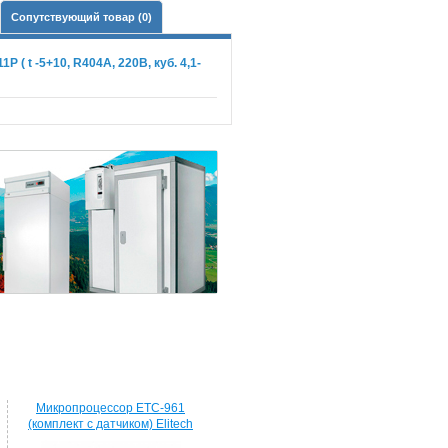
Сопутствующий товар (0)
( t -5+10, R404A, 220В, куб. 4,1-
Микропроцессор ETC-961
(комплект c датчиком) Elitech