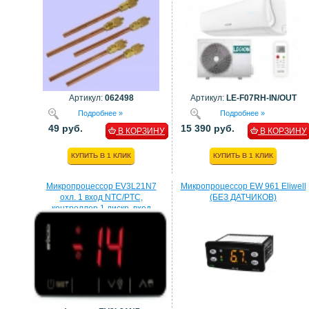
Артикул:
062498
Артикул:
LE-F07RH-IN/OUT
Подробнее »
Подробнее »
49 руб.
15 390 руб.
В КОРЗИНУ
В КОРЗИНУ
КУПИТЬ В 1 КЛИК
КУПИТЬ В 1 КЛИК
Микропроцессор EV3L21N7
Микропроцессор EW 961 Eliwell
охл. 1 вход NTC/PTC,
(БЕЗ ДАТЧИКОВ)
контроллер 1 дискр. вход
процессор EVCO