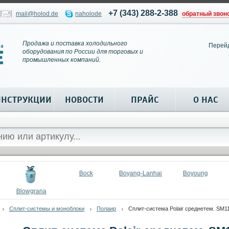
+7 (343) 288-2-388
mail@holod.de
naholode
обратный звон
Продажа и поставка холодильного
Перей
оборудования по России для торговых и
промышленных компаний.
ИНСТРУКЦИИ
НОВОСТИ
ПРАЙС
О НАС
Bock
Boyang-Lanhai
Boyoung
Blowgrana
Сплит-системы и моноблоки
Полаир
Сплит-система Polair среднетем. SM111P