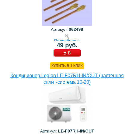
Артикул:
062498
Подробнее »
49 руб.
В
КОРЗИНУ
КУПИТЬ В 1 КЛИК
Кондиционер Legion LE-F07RH-IN/OUT (настенная
сплит-система 10-20)
Артикул:
LE-F07RH-IN/OUT