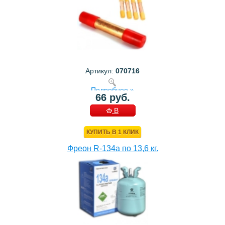
Артикул:
070716
Подробнее »
66 руб.
В
КОРЗИНУ
КУПИТЬ В 1 КЛИК
Фреон R-134a по 13,6 кг.