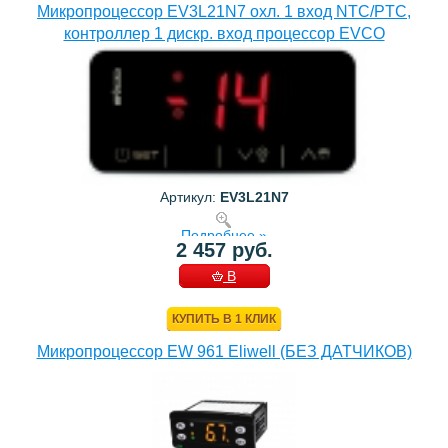
Микропроцессор EV3L21N7 охл. 1 вход NTC/PTC,
контроллер 1 дискр. вход процессор EVCO
Артикул:
EV3L21N7
Подробнее »
2 457 руб.
В
КОРЗИНУ
КУПИТЬ В 1 КЛИК
Микропроцессор EW 961 Eliwell (БЕЗ ДАТЧИКОВ)