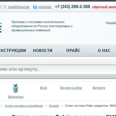
+7 (343) 288-2-388
mail@holod.de
naholode
обратный звон
Продажа и поставка холодильного
Перей
оборудования по России для торговых и
промышленных компаний.
ИНСТРУКЦИИ
НОВОСТИ
ПРАЙС
О НАС
Bock
Boyang-Lanhai
Boyoung
Blowgrana
Сплит-системы и моноблоки
Полаир
Сплит-система Polair среднетем. SM113S