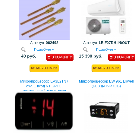
Артикул:
062498
Артикул:
LE-F07RH-IN/OUT
Подробнее »
Подробнее »
49 руб.
15 390 руб.
В КОРЗИНУ
В КОРЗИНУ
КУПИТЬ В 1 КЛИК
КУПИТЬ В 1 КЛИК
Микропроцессор EV3L21N7
Микропроцессор EW 961 Eliwell
охл. 1 вход NTC/PTC,
(БЕЗ ДАТЧИКОВ)
контроллер 1 дискр. вход
процессор EVCO