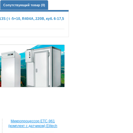
Сопутствующий товар (0)
( t -5+10, R404A, 220В, куб. 6-17,5
Микропроцессор ETC-961
(комплект c датчиком) Elitech