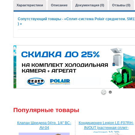
Характеристики
Описание
Документация (0)
Отзывы (0)
Сопутствующий товары - «Сплит-система Polair среднетем. SM113S 
) »
1
2
Популярные товары
Клапан Шредера 04тр. 1/4" BC-
Кондиционер Legion LE-F07RH-
AV-04
IN/OUT (настенная сплит-
система 10-20)