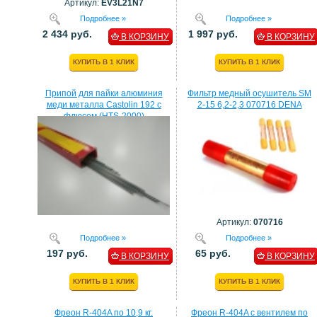
Артикул:
EV3L21N7
Подробнее »
Подробнее »
2 434 руб.
1 997 руб.
В КОРЗИНУ
В КОРЗИНУ
КУПИТЬ В 1 КЛИК
КУПИТЬ В 1 КЛИК
Припой для пайки алюминия
Фильтр медный осушитель SM
меди металла Castolin 192 с
2-15 6,2-2,3 070716 DENA
флюсом (HTS-2000)
Артикул:
070716
Подробнее »
Подробнее »
197 руб.
65 руб.
В КОРЗИНУ
В КОРЗИНУ
КУПИТЬ В 1 КЛИК
КУПИТЬ В 1 КЛИК
Фреон R-404A по 10,9 кг.
Фреон R-404A с вентилем по