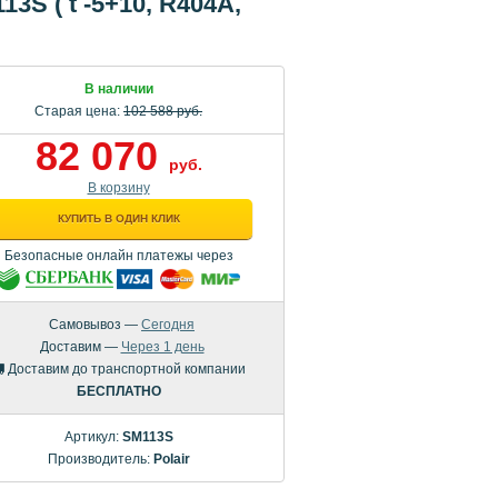
3S ( t -5+10, R404A,
В наличии
Старая цена:
102 588 руб.
82 070
руб.
В корзину
КУПИТЬ В ОДИН КЛИК
Безопасные онлайн платежы через
Самовывоз —
Сегодня
Доставим —
Через 1 день
Доставим до транспортной компании
БЕСПЛАТНО
Артикул:
SM113S
Производитель:
Polair