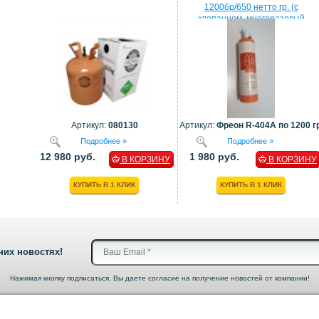
1200бр/650 нетто гр. (с
клапанном, многоразовый
балон)
Артикул:
080130
Артикул:
Фреон R-404A по 1200 гр
Подробнее »
Подробнее »
12 980 руб.
1 980 руб.
В КОРЗИНУ
В КОРЗИНУ
КУПИТЬ В 1 КЛИК
КУПИТЬ В 1 КЛИК
них новостях!
Нажимая кнопку подписаться, Вы даете согласие на получение новостей от компании!