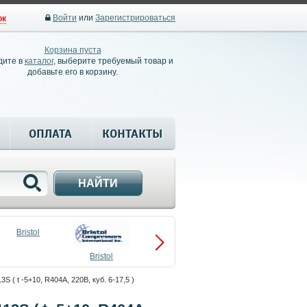
Войти
или
Зарегистрироваться
ок
Корзина пуста
дите в
каталог
, выберите требуемый товар и
добавьте его в корзину.
ОПЛАТА
КОНТАКТЫ
НАЙТИ
Bristol
Bristol
Compressors
 ( t -5+10, R404A, 220В, куб. 6-17,5 )