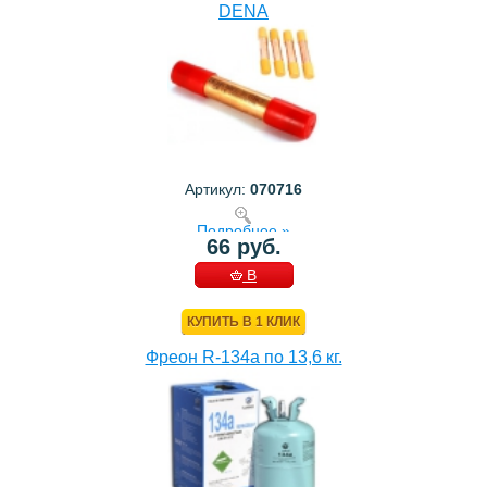
DENA
Артикул:
070716
Подробнее »
66 руб.
В
КОРЗИНУ
КУПИТЬ В 1 КЛИК
Фреон R-134a по 13,6 кг.