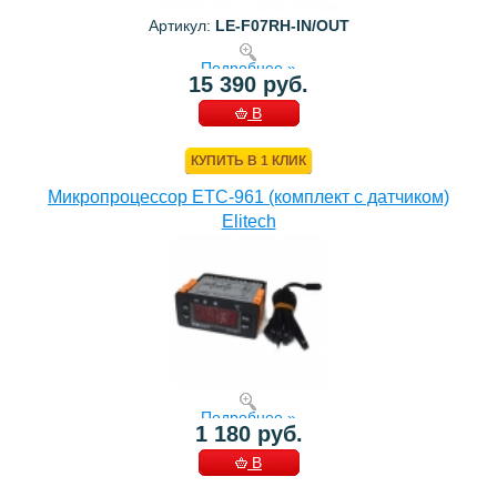
Артикул:
LE-F07RH-IN/OUT
Подробнее »
15 390 руб.
В
КОРЗИНУ
КУПИТЬ В 1 КЛИК
Микропроцессор ETC-961 (комплект c датчиком)
Elitech
Подробнее »
1 180 руб.
В
КОРЗИНУ