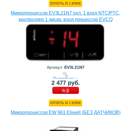
КУПИТЬ В 1 КЛИК
Микропроцессор EV3L21N7 охл. 1 вход NTC/PTC,
контроллер 1 дискр. вход процессор EVCO
Артикул:
EV3L21N7
Подробнее »
2 477 руб.
В
КОРЗИНУ
КУПИТЬ В 1 КЛИК
Микропроцессор EW 961 Eliwell (БЕЗ ДАТЧИКОВ)