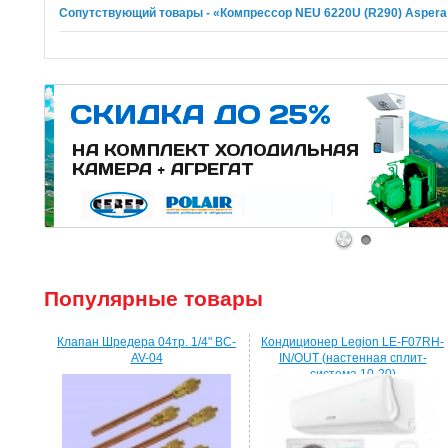
Сопутствующий товары - «Компрессор NEU 6220U (R290) Asper
1
2
Популярные товары
Клапан Шредера 04тр. 1/4" BC-
Кондиционер Legion LE-F07RH-
AV-04
IN/OUT (настенная сплит-
система 10-20)