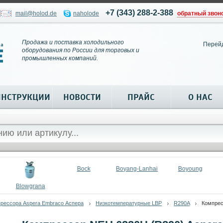
+7 (343) 288-2-388
mail@holod.de
naholode
обратный звон
Продажа и поставка холодильного
Перей
оборудования по России для торговых и
промышленных компаний.
ИНСТРУКЦИИ
НОВОСТИ
ПРАЙС
О НАС
Bock
Boyang-Lanhai
Boyoung
Blowgrana
рессора Aspera Embraco Аспера
Низкотемпературные LBP
R290A
Компрес