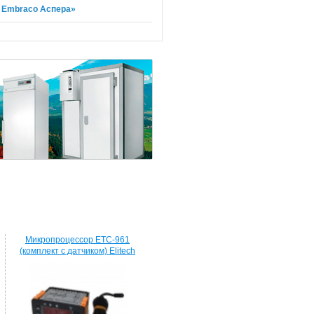
a Embraco Аспера»
Микропроцессор ETC-961
(комплект c датчиком) Elitech