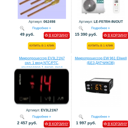
Артикул:
062498
Артикул:
LE-F07RH-IN/OUT
Подробнее »
Подробнее »
49 руб.
15 390 руб.
В КОРЗИНУ
В КОРЗИНУ
КУПИТЬ В 1 КЛИК
КУПИТЬ В 1 КЛИК
Микропроцессор EV3L21N7
Микропроцессор EW 961 Eliwell
охл. 1 вход NTC/PTC,
(БЕЗ ДАТЧИКОВ)
контроллер 1 дискр. вход
процессор EVCO
Артикул:
EV3L21N7
Подробнее »
Подробнее »
2 457 руб.
1 997 руб.
В КОРЗИНУ
В КОРЗИНУ