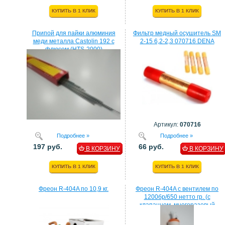
КУПИТЬ В 1 КЛИК
КУПИТЬ В 1 КЛИК
Припой для пайки алюминия
Фильтр медный осушитель SM
меди металла Castolin 192 с
2-15 6,2-2,3 070716 DENA
флюсом (HTS-2000)
Артикул:
070716
Подробнее »
Подробнее »
197 руб.
66 руб.
В КОРЗИНУ
В КОРЗИНУ
КУПИТЬ В 1 КЛИК
КУПИТЬ В 1 КЛИК
Фреон R-404A по 10,9 кг.
Фреон R-404A с вентилем по
1200бр/650 нетто гр. (с
клапанном, многоразовый
балон)