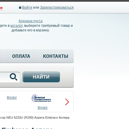
Войти
или
Зарегистрироваться
ок
Корзина пуста
дите в
каталог
, выберите требуемый товар и
добавьте его в корзину.
ОПЛАТА
КОНТАКТЫ
НАЙТИ
Bristol
Bristol
Compressors
сор NEU 6220U (R290) Aspera Embraco Аспера