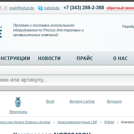
+7 (343) 288-2-388
mail@holod.de
naholode
обратный звон
Продажа и поставка холодильного
Перей
оборудования по России для торговых и
промышленных компаний.
ИНСТРУКЦИИ
НОВОСТИ
ПРАЙС
О НАС
Bock
Boyang-Lanhai
Boyoung
Blowgrana
рессора Aspera Embraco Аспера
Низкотемпературные LBP
R404A
Компрес