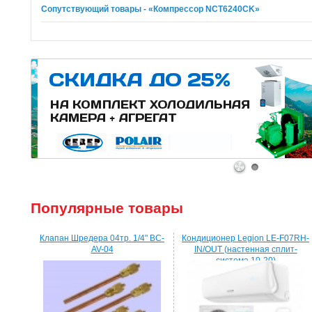
Сопутствующий товары - «Компрессор NCT6240CK»
1
2
Популярные товары
Клапан Шредера 04тр. 1/4" BC-
Кондиционер Legion LE-F07RH-
AV-04
IN/OUT (настенная сплит-
система 10-20)