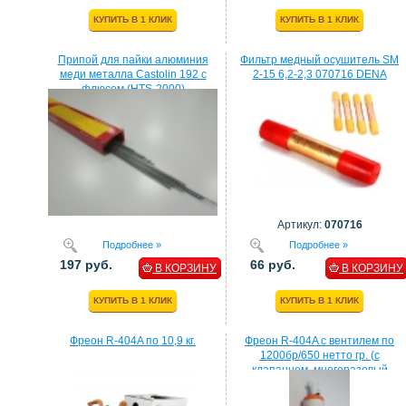
КУПИТЬ В 1 КЛИК
КУПИТЬ В 1 КЛИК
Припой для пайки алюминия
Фильтр медный осушитель SM
меди металла Castolin 192 с
2-15 6,2-2,3 070716 DENA
флюсом (HTS-2000)
Артикул:
070716
Подробнее »
Подробнее »
197 руб.
66 руб.
В КОРЗИНУ
В КОРЗИНУ
КУПИТЬ В 1 КЛИК
КУПИТЬ В 1 КЛИК
Фреон R-404A по 10,9 кг.
Фреон R-404A с вентилем по
1200бр/650 нетто гр. (с
клапанном, многоразовый
балон)