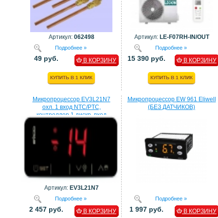
Артикул:
062498
Артикул:
LE-F07RH-IN/OUT
Подробнее »
Подробнее »
49 руб.
15 390 руб.
В КОРЗИНУ
В КОРЗИНУ
КУПИТЬ В 1 КЛИК
КУПИТЬ В 1 КЛИК
Микропроцессор EV3L21N7
Микропроцессор EW 961 Eliwell
охл. 1 вход NTC/PTC,
(БЕЗ ДАТЧИКОВ)
контроллер 1 дискр. вход
процессор EVCO
Артикул:
EV3L21N7
Подробнее »
Подробнее »
2 457 руб.
1 997 руб.
В КОРЗИНУ
В КОРЗИНУ