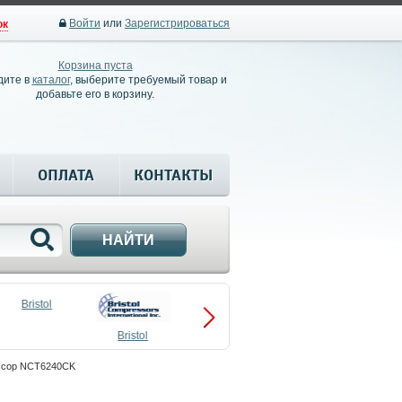
Войти
или
Зарегистрироваться
ок
Корзина пуста
дите в
каталог
, выберите требуемый товар и
добавьте его в корзину.
ОПЛАТА
КОНТАКТЫ
НАЙТИ
Bristol
Bristol
Compressors
сор NCT6240CK