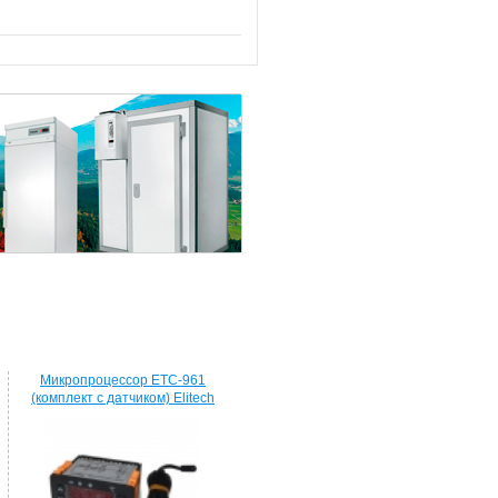
Микропроцессор ETC-961
(комплект c датчиком) Elitech