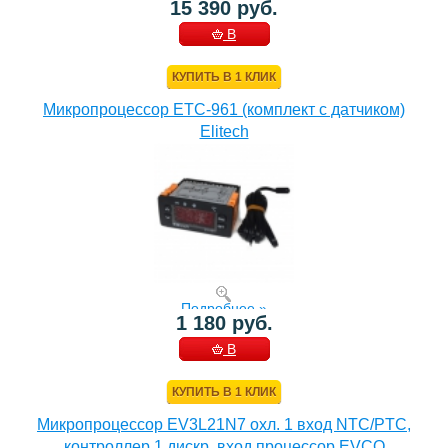
15 390 руб.
В
КОРЗИНУ
КУПИТЬ В 1 КЛИК
Микропроцессор ETC-961 (комплект c датчиком)
Elitech
Подробнее »
1 180 руб.
В
КОРЗИНУ
КУПИТЬ В 1 КЛИК
Микропроцессор EV3L21N7 охл. 1 вход NTC/PTC,
контроллер 1 дискр. вход процессор EVCO